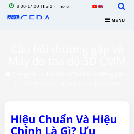
8:00-17:00 Thứ 2 - Thứ 6
MENU
Câu hỏi thường gặp về
Máy đo tọa độ 3D CMM
Trang chủ
»
Tin tức
»
Câu hỏi thường gặp
»
Câu hỏi thường gặp về Máy đo tọa độ 3D CMM
Hiệu Chuẩn Và Hiệu
Chỉnh Là Gì? Ưu