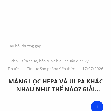
Câu hỏi thường gặp
Dịch vụ sửa chữa, bảo trì và hiệu chuẩn định kỳ
Tin tức
Tin tức Sản phẩm/Kiến thức
17/07/2026
MÀNG LỌC HEPA VÀ ULPA KHÁC
NHAU NHƯ THẾ NÀO? GIẢI
PHÁP NÀO PHÙ HỢP CHO
PHÒNG SẠCH DƯỢC PHẨM
+