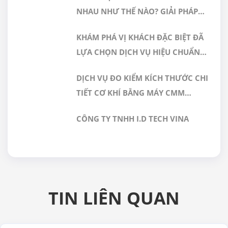
NHAU NHƯ THẾ NÀO? GIẢI PHÁP
NÀO PHÙ HỢP CHO PHÒNG SẠCH
KHÁM PHÁ VỊ KHÁCH ĐẶC BIỆT ĐÃ
DƯỢC PHẨM
LỰA CHỌN DỊCH VỤ HIỆU CHUẨN
TẠI GERA HI-TECH
DỊCH VỤ ĐO KIỂM KÍCH THƯỚC CHI
TIẾT CƠ KHÍ BẰNG MÁY CMM
CHÍNH XÁC CAO TẠI GERA HI-TECH
CÔNG TY TNHH I.D TECH VINA
VIỆT NAM
TIN LIÊN QUAN