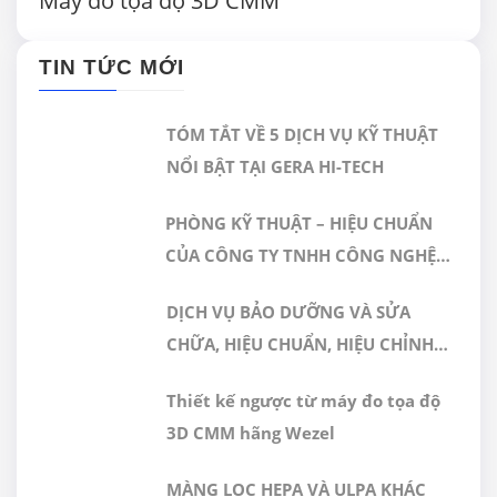
Máy đo tọa độ 3D CMM
TIN TỨC MỚI
TÓM TẮT VỀ 5 DỊCH VỤ KỸ THUẬT
NỔI BẬT TẠI GERA HI-TECH
PHÒNG KỸ THUẬT – HIỆU CHUẨN
CỦA CÔNG TY TNHH CÔNG NGHỆ
CAO GERA VIỆT NAM ĐƯỢC CÔNG
DỊCH VỤ BẢO DƯỠNG VÀ SỬA
NHẬN ĐÁP ỨNG TIÊU CHUẨN
CHỮA, HIỆU CHUẨN, HIỆU CHỈNH
ISO/IEC 17025:2017
MÁY ĐO 3D CMM
Thiết kế ngược từ máy đo tọa độ
3D CMM hãng Wezel
MÀNG LỌC HEPA VÀ ULPA KHÁC