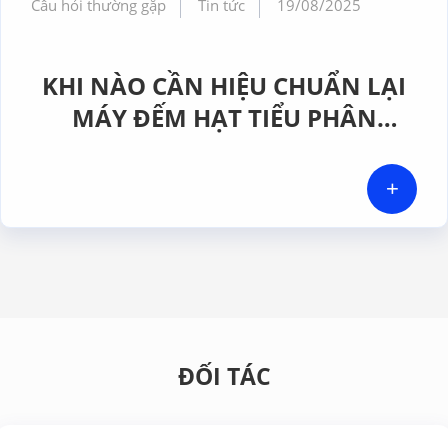
Câu hỏi thường gặp
Tin tức
19/08/2025
KHI NÀO CẦN HIỆU CHUẨN LẠI
MÁY ĐẾM HẠT TIỂU PHÂN
KHÔNG KHÍ VÀ CHẤT LỎNG?
+
ĐỐI TÁC