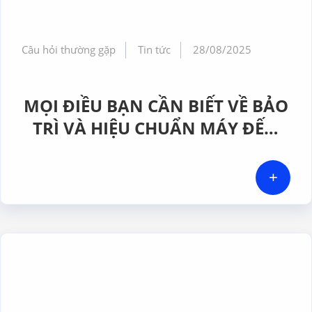
Câu hỏi thường gặp
Tin tức
28/08/2025
MỌI ĐIỀU BẠN CẦN BIẾT VỀ BẢO
TRÌ VÀ HIỆU CHUẨN MÁY ĐẾM
HẠT TIỂU PHÂN!
+