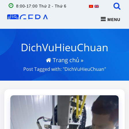
8:00-17:00 Thứ 2 - Thứ 6
MENU
DichVuHieuChuan
Trang chủ
»
Post Tagged with: "DichVuHieuChuan"