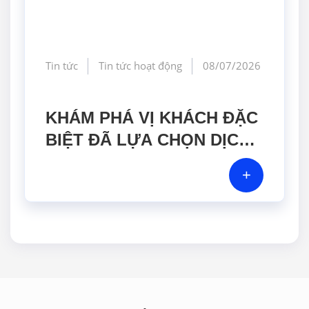
Tin tức
Tin tức hoạt động
08/07/2026
KHÁM PHÁ VỊ KHÁCH ĐẶC
BIỆT ĐÃ LỰA CHỌN DỊCH
VỤ HIỆU CHUẨN TẠI GERA
+
HI-TECH