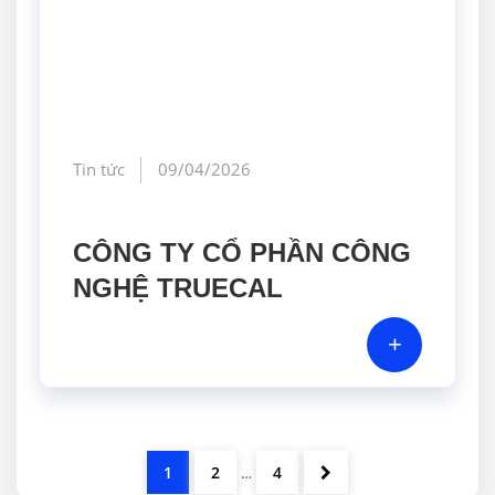
Tin tức
09/04/2026
CÔNG TY CỔ PHẦN CÔNG
NGHỆ TRUECAL
+
1
2
4
…