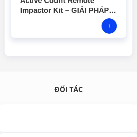
Active Count Remote
Impactor Kit – GIẢI PHÁP
LẤY MẪU VI SINH LINH
+
HOẠT CHO PHÒNG SẠCH
ĐỐI TÁC