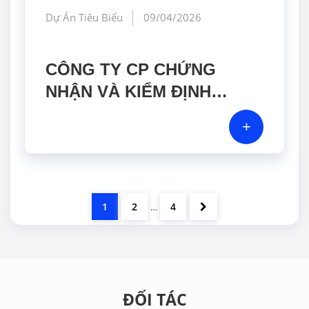
Dự Án Tiêu Biểu
09/04/2026
CÔNG TY CP CHỨNG
NHẬN VÀ KIỂM ĐỊNH
VINACONTROL
+
1
2
4
…
ĐỐI TÁC