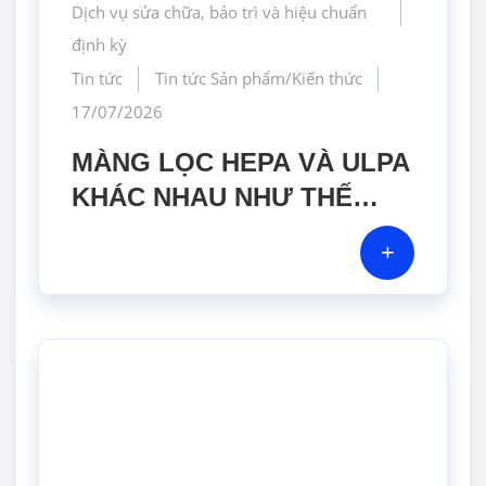
Dịch vụ sửa chữa, bảo trì và hiệu chuẩn
định kỳ
Tin tức
Tin tức Sản phẩm/Kiến thức
17/07/2026
MÀNG LỌC HEPA VÀ ULPA
KHÁC NHAU NHƯ THẾ
NÀO? GIẢI PHÁP NÀO PHÙ
+
HỢP CHO PHÒNG SẠCH
DƯỢC PHẨM