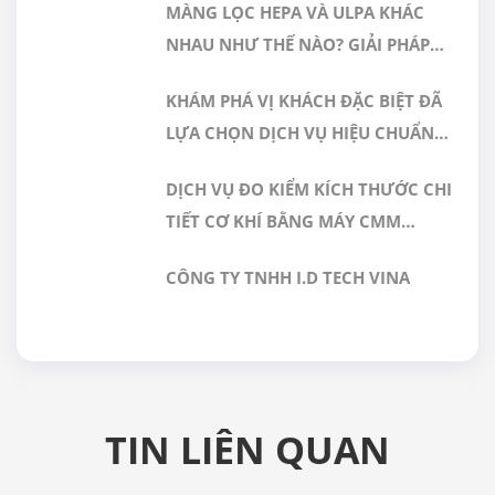
MÀNG LỌC HEPA VÀ ULPA KHÁC
NHAU NHƯ THẾ NÀO? GIẢI PHÁP
NÀO PHÙ HỢP CHO PHÒNG SẠCH
KHÁM PHÁ VỊ KHÁCH ĐẶC BIỆT ĐÃ
DƯỢC PHẨM
LỰA CHỌN DỊCH VỤ HIỆU CHUẨN
TẠI GERA HI-TECH
DỊCH VỤ ĐO KIỂM KÍCH THƯỚC CHI
TIẾT CƠ KHÍ BẰNG MÁY CMM
CHÍNH XÁC CAO TẠI GERA HI-TECH
CÔNG TY TNHH I.D TECH VINA
VIỆT NAM
TIN LIÊN QUAN