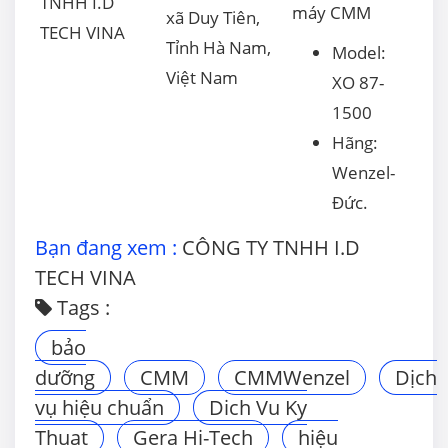
TNHH I.D
máy CMM
xã Duy Tiên,
TECH VINA
Tỉnh Hà Nam,
Model:
Việt Nam
XO 87-
1500
Hãng:
Wenzel-
Đức.
Bạn đang xem :
CÔNG TY TNHH I.D
TECH VINA
Tags :
bảo
dưỡng
CMM
CMMWenzel
Dịch
vụ hiệu chuẩn
Dich Vu Ky
Thuat
Gera Hi-Tech
hiệu