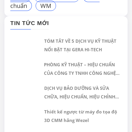
chuẩn
WM
TIN TỨC MỚI
TÓM TẮT VỀ 5 DỊCH VỤ KỸ THUẬT
NỔI BẬT TẠI GERA HI-TECH
PHÒNG KỸ THUẬT – HIỆU CHUẨN
CỦA CÔNG TY TNHH CÔNG NGHỆ
CAO GERA VIỆT NAM ĐƯỢC CÔNG
DỊCH VỤ BẢO DƯỠNG VÀ SỬA
NHẬN ĐÁP ỨNG TIÊU CHUẨN
CHỮA, HIỆU CHUẨN, HIỆU CHỈNH
ISO/IEC 17025:2017
MÁY ĐO 3D CMM
Thiết kế ngược từ máy đo tọa độ
3D CMM hãng Wezel