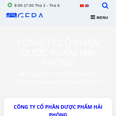
8:00-17:00 Thứ 2 - Thứ 6
MENU
CÔNG TY CỔ PHẦN
DƯỢC PHẨM HẢI
PHÒNG
Trang chủ
»
Dự Án Tiêu Biểu
»
CÔNG TY CỔ PHẦN DƯỢC PHẨM HẢI PHÒNG
CÔNG TY CỔ PHẦN DƯỢC PHẨM HẢI
PHÒNG