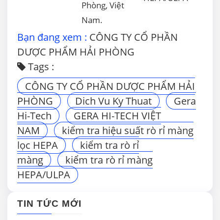
Phòng, Việt
Nam.
Bạn đang xem :
CÔNG TY CỔ PHẦN
DƯỢC PHẨM HẢI PHÒNG
Tags :
CÔNG TY CỔ PHẦN DƯỢC PHẨM HẢI
PHÒNG
Dich Vu Ky Thuat
Gera
Hi-Tech
GERA HI-TECH VIỆT
NAM
kiểm tra hiệu suất rò rỉ màng
lọc HEPA
kiểm tra rò rỉ
màng
kiểm tra rò rỉ màng
HEPA/ULPA
TIN TỨC MỚI