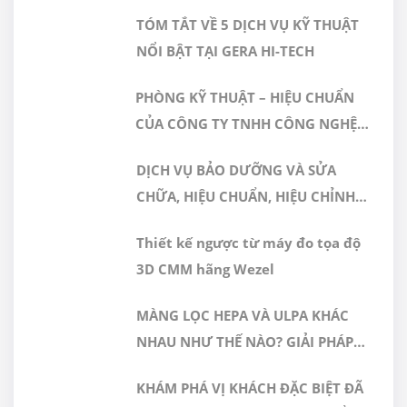
TÓM TẮT VỀ 5 DỊCH VỤ KỸ THUẬT
NỔI BẬT TẠI GERA HI-TECH
PHÒNG KỸ THUẬT – HIỆU CHUẨN
CỦA CÔNG TY TNHH CÔNG NGHỆ
CAO GERA VIỆT NAM ĐƯỢC CÔNG
DỊCH VỤ BẢO DƯỠNG VÀ SỬA
NHẬN ĐÁP ỨNG TIÊU CHUẨN
CHỮA, HIỆU CHUẨN, HIỆU CHỈNH
ISO/IEC 17025:2017
MÁY ĐO 3D CMM
Thiết kế ngược từ máy đo tọa độ
3D CMM hãng Wezel
MÀNG LỌC HEPA VÀ ULPA KHÁC
NHAU NHƯ THẾ NÀO? GIẢI PHÁP
NÀO PHÙ HỢP CHO PHÒNG SẠCH
KHÁM PHÁ VỊ KHÁCH ĐẶC BIỆT ĐÃ
DƯỢC PHẨM