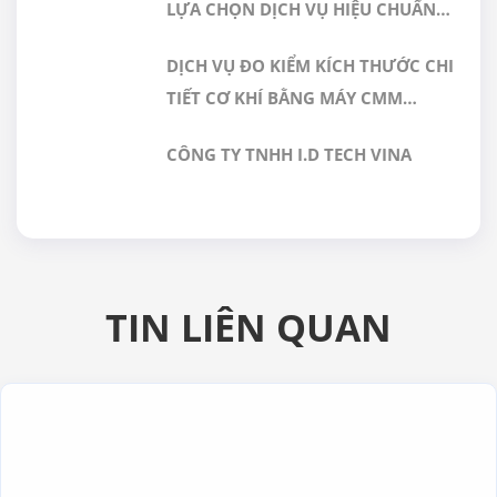
LỰA CHỌN DỊCH VỤ HIỆU CHUẨN
TẠI GERA HI-TECH
DỊCH VỤ ĐO KIỂM KÍCH THƯỚC CHI
TIẾT CƠ KHÍ BẰNG MÁY CMM
CHÍNH XÁC CAO TẠI GERA HI-TECH
CÔNG TY TNHH I.D TECH VINA
VIỆT NAM
TIN LIÊN QUAN