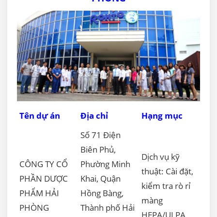
Tên dự án
Địa chỉ
Hạng mục
Số 71 Điện
Biên Phủ,
Dịch vụ kỹ
CÔNG TY CỔ
Phường Minh
thuật: Cài đặt,
PHẦN DƯỢC
Khai, Quận
kiểm tra rò rỉ
PHẨM HẢI
Hồng Bàng,
màng
PHÒNG
Thành phố Hải
HEPA/ULPA