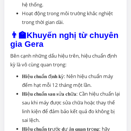
hệ thống.
Hoạt động trong môi trường khắc nghiệt
trong thời gian dài.
👨‍🏫Khuyến nghị từ chuyên
gia Gera
Bên cạnh những dấu hiệu trên, hiệu chuẩn định
kỳ là vô cùng quan trọng:
𝐇𝐢ệ𝐮 𝐜𝐡𝐮ẩ𝐧 đị𝐧𝐡 𝐤ỳ: Nên hiệu chuẩn máy
đếm hạt mỗi 12 tháng một lần.
𝐇𝐢ệ𝐮 𝐜𝐡𝐮ẩ𝐧 𝐬𝐚𝐮 𝐬ử𝐚 𝐜𝐡ữ𝐚: Cần hiệu chuẩn lại
sau khi máy được sửa chữa hoặc thay thế
linh kiện để đảm bảo kết quả đo không bị
sai lệch.
𝐇𝐢ệ𝐮 𝐜𝐡𝐮ẩ𝐧 𝐭𝐫ướ𝐜 𝐝ự á𝐧 𝐪𝐮𝐚𝐧 𝐭𝐫ọ𝐧𝐠: hãy