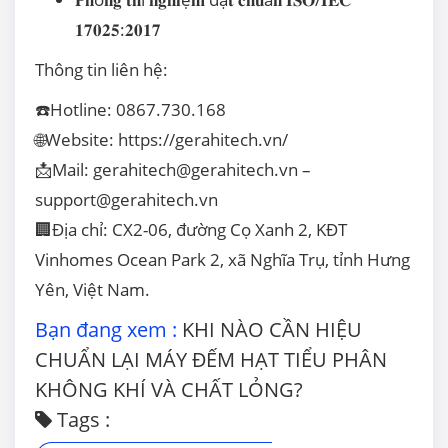
𝟏𝟕𝟎𝟐𝟓:𝟐𝟎𝟏𝟕
Thông tin liên hệ:
☎️Hotline: 0867.730.168
🌐Website:
https://gerahitech.vn/
📩Mail: gerahitech@gerahitech.vn –
support@gerahitech.vn
🏢Địa chỉ: CX2-06, đường Cọ Xanh 2, KĐT
Vinhomes Ocean Park 2, xã Nghĩa Trụ, tỉnh Hưng
Yên, Việt Nam.
Bạn đang xem :
KHI NÀO CẦN HIỆU
CHUẨN LẠI MÁY ĐẾM HẠT TIỂU PHÂN
KHÔNG KHÍ VÀ CHẤT LỎNG?
Tags :