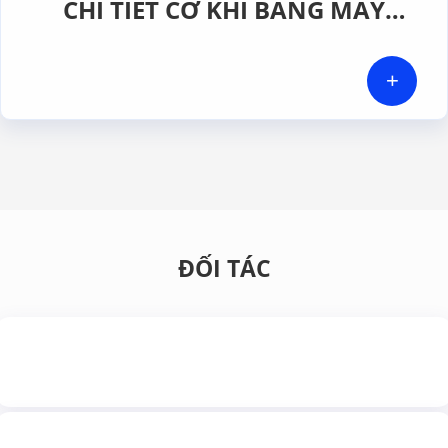
CHI TIẾT CƠ KHÍ BẰNG MÁY
CMM CHÍNH XÁC CAO TẠI GERA
HI-TECH VIỆT NAM
+
ĐỐI TÁC