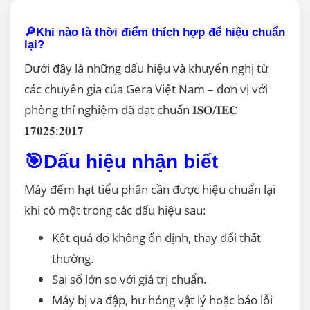
🔎Khi nào là thời điểm thích hợp để hiệu chuẩn
lại?
Dưới đây là những dấu hiệu và khuyến nghị từ
các chuyên gia của Gera Việt Nam – đơn vị với
phòng thí nghiệm đã đạt chuẩn 𝐈𝐒𝐎/𝐈𝐄𝐂
𝟏𝟕𝟎𝟐𝟓:𝟐𝟎𝟏𝟕
🎯Dấu hiệu nhận biết
Máy đếm hạt tiểu phân cần được hiệu chuẩn lại
khi có một trong các dấu hiệu sau:
Kết quả đo không ổn định, thay đổi thất
thường.
Sai số lớn so với giá trị chuẩn.
Máy bị va đập, hư hỏng vật lý hoặc báo lỗi