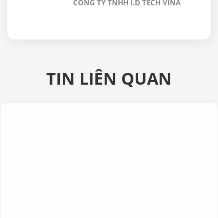
CÔNG TY TNHH I.D TECH VINA
VIỆT NAM
TIN LIÊN QUAN