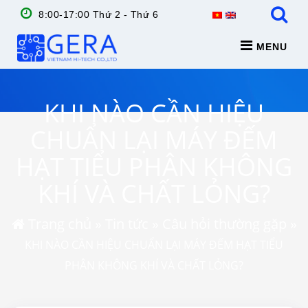
8:00-17:00 Thứ 2 - Thứ 6
MENU
KHI NÀO CẦN HIỆU
CHUẨN LẠI MÁY ĐẾM
HẠT TIỂU PHÂN KHÔNG
KHÍ VÀ CHẤT LỎNG?
Trang chủ
»
Tin tức
»
Câu hỏi thường gặp
»
KHI NÀO CẦN HIỆU CHUẨN LẠI MÁY ĐẾM HẠT TIỂU
PHÂN KHÔNG KHÍ VÀ CHẤT LỎNG?