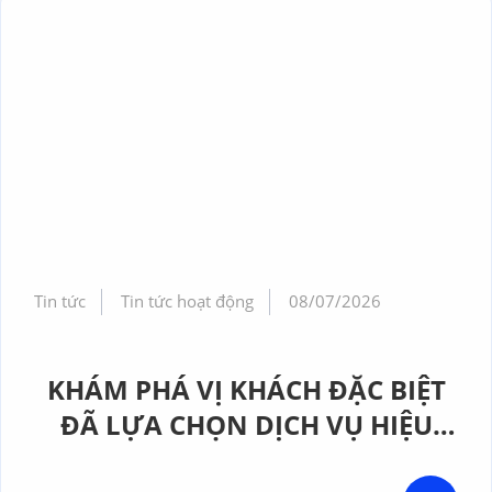
Tin tức
Tin tức hoạt động
08/07/2026
KHÁM PHÁ VỊ KHÁCH ĐẶC BIỆT
ĐÃ LỰA CHỌN DỊCH VỤ HIỆU
CHUẨN TẠI GERA HI-TECH