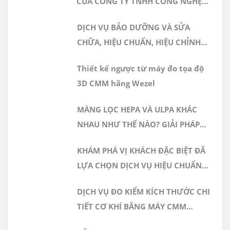
CỦA CÔNG TY TNHH CÔNG NGHỆ
CAO GERA VIỆT NAM ĐƯỢC CÔNG
DỊCH VỤ BẢO DƯỠNG VÀ SỬA
NHẬN ĐÁP ỨNG TIÊU CHUẨN
CHỮA, HIỆU CHUẨN, HIỆU CHỈNH
ISO/IEC 17025:2017
MÁY ĐO 3D CMM
Thiết kế ngược từ máy đo tọa độ
3D CMM hãng Wezel
MÀNG LỌC HEPA VÀ ULPA KHÁC
NHAU NHƯ THẾ NÀO? GIẢI PHÁP
NÀO PHÙ HỢP CHO PHÒNG SẠCH
KHÁM PHÁ VỊ KHÁCH ĐẶC BIỆT ĐÃ
DƯỢC PHẨM
LỰA CHỌN DỊCH VỤ HIỆU CHUẨN
TẠI GERA HI-TECH
DỊCH VỤ ĐO KIỂM KÍCH THƯỚC CHI
TIẾT CƠ KHÍ BẰNG MÁY CMM
CHÍNH XÁC CAO TẠI GERA HI-TECH